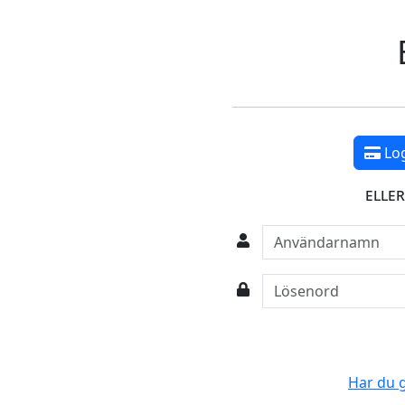
Log
elle
Har du g